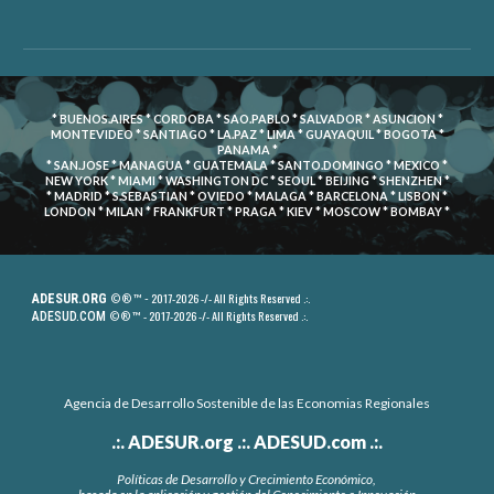
* BUENOS.AIRES * CORDOBA * SAO.PABLO * SALVADOR * ASUNCION *
MONTEVIDEO * SANTIAGO * LA.PAZ * LIMA * GUAYAQUIL * BOGOTA *
PANAMA *
* SAN.JOSE * MANAGUA * GUATEMALA * SANTO.DOMINGO * MEXICO *
NEW YORK * MIAMI * WASHINGTON DC * SEOUL * BEIJING * SHENZHEN *
* MADRID * S.SEBASTIAN * OVIEDO * MALAGA * BARCELONA * LISBON *
LONDON * MILAN * FRANKFURT * PRAGA * KIEV * MOSCOW * BOMBAY *
2017-2026 -/- All Rights Reserved .:.
ADESUR.ORG
© ® ™ -
- 2017-2026
-/- All Rights Reserved
.:.
ADESUD.COM
© ® ™
Agencia de Desarrollo Sostenible de las Economias Regionales
.:.
ADESUR.org
.:.
ADESUD.com .:.
Políticas de Desarrollo y Crecimiento Económico,